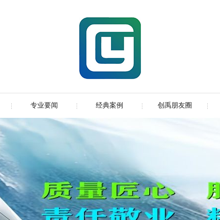
专业要闻
经典案例
创禹朋友圈