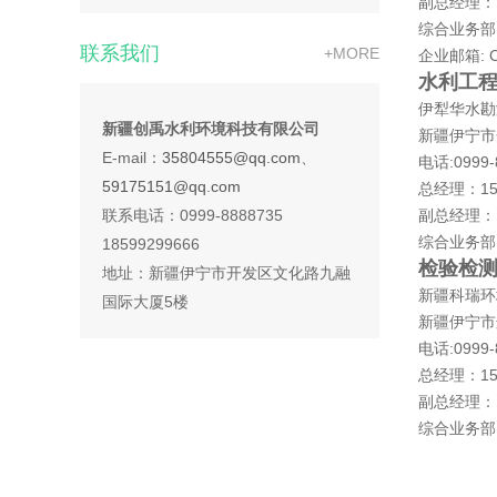
副总经理：18
综合业务部：1
联系我们
+MORE
企业邮箱: C
水利工
伊犁华水勘
新疆创禹水利环境科技有限公司
新疆伊宁市
E-mail：
35804555@qq.com
、
电话:0999-
59175151@qq.com
总经理：151
联系电话：0999-8888735
副总经理：18
综合业务部：1
18599299666
检验检
地址：新疆伊宁市开发区文化路九融
新疆科瑞环
国际大厦5楼
新疆伊宁市
电话:0999-
总经理：151
副总经理：18
综合业务部：1