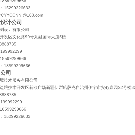
599299666
5299226633
CYYCCNN @163.com
程设计公司
测设计有限公司
开发区文化路99号九融国际大厦5楼
8888735
99992299
599299666
8599299666
测公司
境技术服务有限公司
边境技术开发区新欧广场新疆伊犁哈萨克自治州伊宁市安心嘉园S2号楼3
8888735
99992299
599299666
5299226633