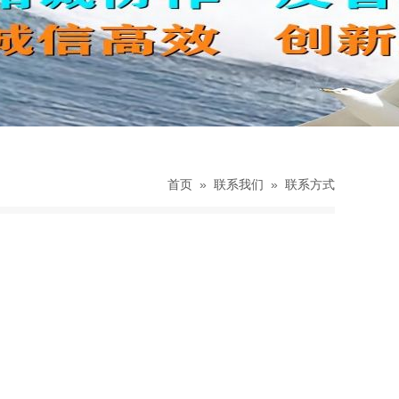
首页
»
联系我们
»
联系方式