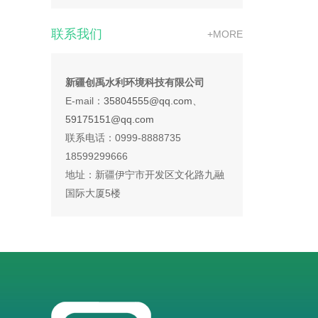
联系我们
+MORE
新疆创禹水利环境科技有限公司
E-mail：
35804555@qq.com
、
59175151@qq.com
联系电话：0999-8888735
18599299666
地址：新疆伊宁市开发区文化路九融
国际大厦5楼