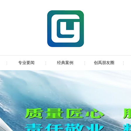
专业要闻
经典案例
创禹朋友圈