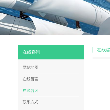
在线
在线咨询
网站地图
在线留言
在线咨询
联系方式